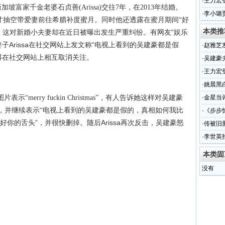
·
王力宏
加坡富家千金老婆石贞善(Arissa)交往7年，在2013年结婚。
·
李小璐
月才抽空带爱妻前往希腊补度蜜月。同时他还透露在蜜月期间“好
本类推
，这对新婚小夫妻却在近日被曝出发生严重纠纷。有网友“娱乐
子Arissa在社交网站上发文称“电视上看到的吴建豪都是假
·
赵雅芝
得在社交网站上相互取消关注。
·
吴建豪
·
王力宏
·
姚晨黑
示“merry fuckin Christmas”，有人告诉她这样对吴建豪
·
金星当
仰，并继续表示“电视上看到的吴建豪都是假的，真相如何我比
·
《步步
管好你的舌头”，并很快删掉。随后Arissa再次反击，吴建豪怒
·
传被旧
·
李世英
(图)
本类固
没有