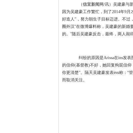
（
信宜新闻
网/讯）吴建豪与新
因为吴建豪工作繁忙，到了2014年9
不过
好造人”，努力朝生子目标迈进。
圈外汉”在微博爆料称，吴建豪的新婚妻
的。”随后吴建豪反击，最终，两人闹
纠纷的原因是Arissa在ins发表图片表
的信仰(基督教)不好，她回复狗屁信
隔天吴建豪发表ins称：“
你更清楚”。
而取消关注。