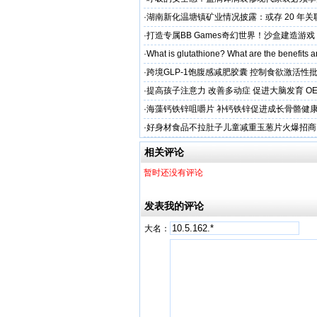
保准则
·
湖南新化温塘镇矿业情况披露：或存 20 年
矿收益达 5.3 亿
·
打造专属BB Games奇幻世界！沙盒建造游
纳》带你走进小小世界
·
What is glutathione? What are the benefits a
·
跨境GLP-1饱腹感减肥胶囊 控制食欲激活性
·
提高孩子注意力 改善多动症 促进大脑发育 O
·
海藻钙铁锌咀嚼片 补钙铁锌促进成长骨骼健康
加工
·
好身材食品不拉肚子儿童减重玉葱片火爆招商
相关评论
暂时还没有评论
发表我的评论
大名：