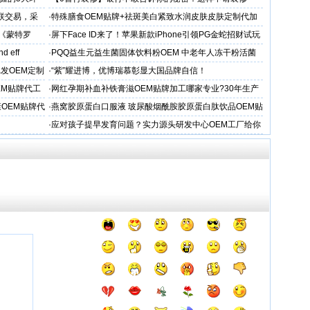
贷，月供少还30%！
关联交易，采
·
特殊膳食OEM贴牌+祛斑美白紧致水润皮肤皮肤定制代加
工厂家
戏《蒙特罗
·
屏下Face ID来了！苹果新款iPhone引领PG金蛇招财试玩
新潮流
nd eff
·
PQQ益生元益生菌固体饮料粉OEM 中老年人冻干粉活菌
粉贴牌代加工
批发OEM定制
·
“紫”耀进博，优博瑞慕彰显大国品牌自信！
EM贴牌代工
·
网红孕期补血补铁膏滋OEM贴牌加工哪家专业?30年生产
经验
OEM贴牌代
·
燕窝胶原蛋白口服液 玻尿酸烟酰胺胶原蛋白肽饮品OEM贴
牌
·
应对孩子提早发育问题？实力源头研发中心OEM工厂给你
答案