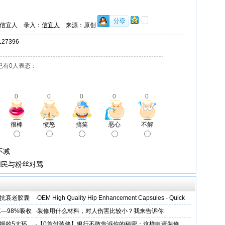
信宜人 录入：
信宜人
来源：原创
7396
已有
0
人表态：
0
0
0
0
0
很棒
愤怒
搞笑
恶心
不解
不减
网民与粉丝对骂
维抗衰老胶囊
·
OEM High Quality Hip Enhancement Capsules - Quick
—98%吸收
·
装修用什么材料，对人伤害比较小？我来告诉你
握的5大环
·
【0首付装修】银行不敢告诉你的秘密：这样申请装修