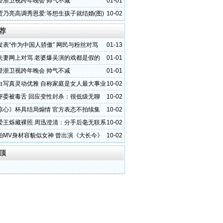
登浙卫视跨年晚会 帅气不减
01-01
贾乃亮高调秀恩爱:等想生孩子就结婚(图)
10-02
荐
发表“作为中国人骄傲” 网民与粉丝对骂
01-13
夫妻网上对骂 老婆爆吴演的戏都是假的
01-01
登浙卫视跨年晚会 帅气不减
01-01
白写真灵动优雅 自称家庭是女人最大事业
10-02
评委被毒舌 回应变性封杀：很低级无聊
10-02
惊心》杯具结局煽情 官方表态不拍续集
10-02
爱王烁藏裸照 周迅澄清：分手后毫无联系
10-02
拍MV身材容貌似女神 曾出演《大长今》
10-02
顶