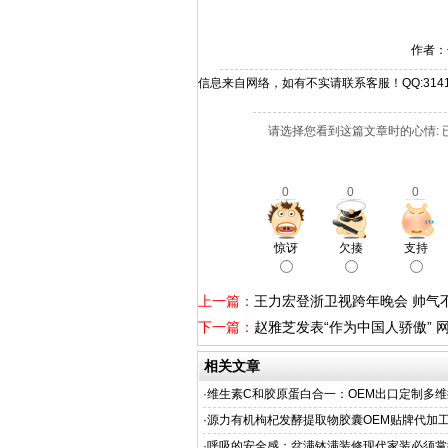
作者：
信息来自网络，如有不实请联系客服！QQ:31412
请选择您看到这篇文章时的心情: 
0
0
0
惊讶
欠揍
支持
上一篇：
王力宏登浙卫视跨年晚会 帅气
下一篇：
赵雅芝发表“作为中国人骄傲” 
相关文章
·
维生素C和胶原蛋白合一：OEM出口定制多
·
源力有机枸杞发酵提取物胶囊OEM贴牌代加工
率 免疫燃料
·
呼吸的安全感：盆满钵满装修现代家装必须掌