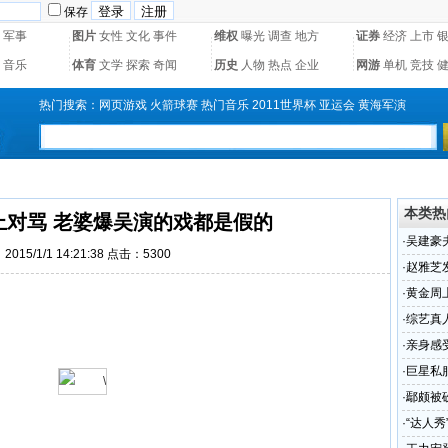
保存
军事
图片
女性
文化
事件
维权
曝光
调查
地方
证券
经济
上市
音乐
体育
文学
探索
奇闻
历史
人物
热点
企业
网游
单机
竞技
热门搜索：
网页游戏
火箭球赛
热门音乐
2011世界杯
亚运会
黄海军演
本类热
上对骂 老婆爆吴演的戏都是假的
·
吴建豪
015/1/1 14:21:38 点击：
5300
·
赵雅芝
·
黄金周
·
综艺真
·
亲身感
·
巨星私
相
·
鄢颇被
(图)
·
“达人