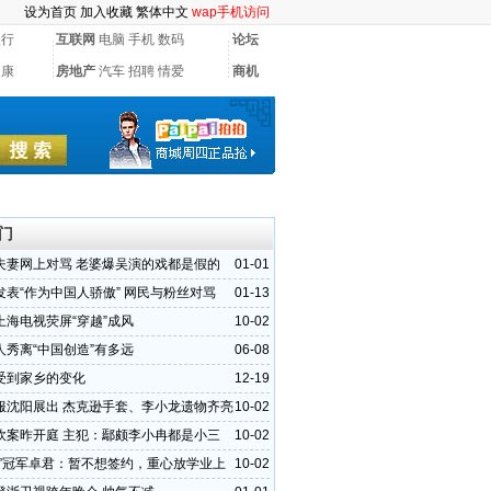
设为首页
加入收藏
繁体中文
wap手机访问
银行
互联网
电脑
手机
数码
论坛
健康
房地产
汽车
招聘
情爱
商机
门
夫妻网上对骂 老婆爆吴演的戏都是假的
01-01
发表“作为中国人骄傲” 网民与粉丝对骂
01-13
上海电视荧屏“穿越”成风
10-02
人秀离“中国创造”有多远
06-08
受到家乡的变化
12-19
服沈阳展出 杰克逊手套、李小龙遗物齐亮
10-02
砍案昨开庭 主犯：鄢颇李小冉都是小三
10-02
秀”冠军卓君：暂不想签约，重心放学业上
10-02