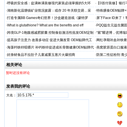
率 免疫燃料
·
呼吸的安全感：盆满钵满装修现代家装必须掌握的5大环
·
【0首付装修】银行
保准则
贷，月供少还30%！
·
湖南新化温塘镇矿业情况披露：或存 20 年关联交易，采
·
特殊膳食OEM贴牌
矿收益达 5.3 亿
工厂家
·
打造专属BB Games奇幻世界！沙盒建造游戏《蒙特罗
·
屏下Face ID来了
纳》带你走进小小世界
新潮流
·
What is glutathione? What are the benefits and eff
·
PQQ益生元益生菌
粉贴牌代加工
·
跨境GLP-1饱腹感减肥胶囊 控制食欲激活性批发OEM定制
·
“紫”耀进博，优博
·
提高孩子注意力 改善多动症 促进大脑发育 OEM贴牌代工
·
网红孕期补血补铁膏
经验
·
海藻钙铁锌咀嚼片 补钙铁锌促进成长骨骼健康OEM贴牌代
·
燕窝胶原蛋白口服液
加工
牌
·
好身材食品不拉肚子儿童减重玉葱片火爆招商
·
防第二性征粉剂 青
相关评论
暂时还没有评论
发表我的评论
大名：