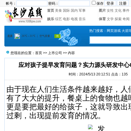
帐号：
密码：
保存
首页
美食
国际
国内
军事
图片
女性
文化
事件
娱乐
综艺
电影
电视
音乐
体育
文学
探索
奇闻
热门搜索：
网页游戏
火箭
您现在的位置：
首页
>>
上市公司
>> 内容
应对孩子提早发育问题？实力源头研发中心
时间：2024/5/13 20:12:51 点击：
135
由于现在人们生活条件越来越好，人
有了大大的提升，餐桌上的食物也越
更是要把最好的给孩子，这就导致出
过剩，出现提前发育的情况。