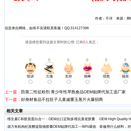
作者：不详 来源：网
信息来自网络，如有不实请联系客服！QQ:314127396
请选择您看到这篇文章时的心情: 已有
0
人表态：
0
0
0
0
0
0
惊讶
欠揍
支持
很棒
愤怒
搞笑
上一篇：
防第二性征粉剂 青少年性早熟食品OEM贴牌代加工选厂家
下一篇：
好身材食品不拉肚子儿童减重玉葱片火爆招商
相关文章
·
维生素C和胶原蛋白合一：OEM出口定制多维抗衰老胶囊
·
OEM High Quality H
·
源力有机枸杞发酵提取物胶囊OEM贴牌代加工—98%吸收
·
装修用什么材料，对