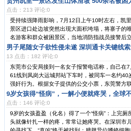
贵州凯里一景区发生山体滑坡 500余名被困
点击：213 评论:0
受持续强降雨影响，7月12日上午10时左右，凯
景区进口处边坡突然出现大面积垮塌，将寨子的唯
名游客和群众被困景区，当地消防指战员接警后立即
男子尾随女子欲性侵未遂 深圳通卡关键线
13 点击：182 评论:0
东莞市公安局接到一名女子报警电话称，自己在7
61线到凤岗大运城邦站下车时，被同车一名约4
强奸行为。根据女子提供的公交小票，东莞警方联合
9岁女孩得“怪病”，一解小便就疼哭，全球不
点击：146 评论:0
9岁的女孩盈盈（化名）得了一个“怪病”：上完厕
头就像针扎一样的疼，常常让她疼哭。在深圳市
的寻找下，“真凶”终于被找到：膀胱异位嗜铬细胞瘤