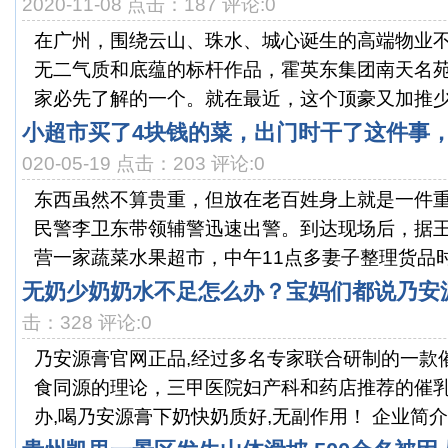
2020-11-08 点击：187 评论:0
在广州，围绕云山、珠水、城心诞生的高端物业
无二气质和底蕴的标杆作品，霍英东集团南天名
家必先了解的一个。就在最近，这个顶豪又加推少量
小超市买了4块钱的菜，出门时干了这件事
020-05-19 点击：203 评论:0
东西虽然不算贵重，但放在老百姓身上就是一件
民警李卫东带领辅警迅速出警。到达现场后，据
营一家蔬菜水果超市，中午11点多妻子整理货品时将
无奶少奶奶水不足怎么办？宝妈们都说乃安
击：328 评论:0
乃安源膏官网正品,经过多名专家联合研制的一款
食同源的理论，三甲医院妇产科和药店推荐的催
办,喝乃安源膏下奶快奶质好,无副作用！ 企业简介 武