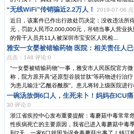
“无线WiFi”传销骗近2.2万人！
2019-07-06
近日，该案件已作出行政处罚决定：没收违法所得人民币
元，罚款人民币2,000,000元，吊销当事人营
的骨干人员共11人被深圳市宝安区人民检...
雅安一女婴被错输药物 医院：相关责任人
点击：148 评论:0
“一女婴被错输药物”一事，雅安市人民医院官方微
称，院方原开具“还原型谷脱甘肽”等药物进行治
为患儿输注“乙酰谷酰胺”。患儿将转上级医院进行检
一碗汤放倒6口人，生死未卜！妈妈在ICU痛
30 评论:0
浙江省疾控中心发布重要提醒：毒蘑菇中毒常常
性疾病死亡的主要原因，我省已进入毒蘑菇中毒季
到2天，一家6口就因为误食毒蘑菇出事了！钱江晚报2