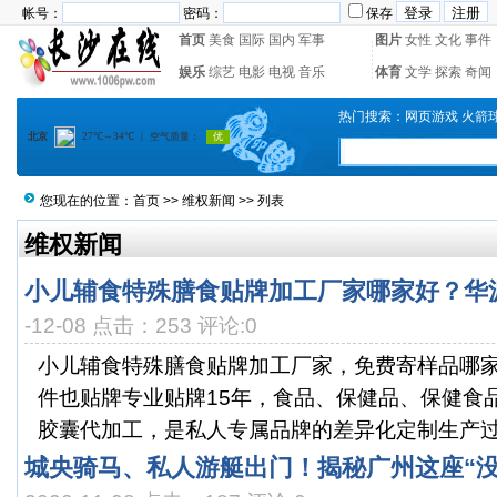
帐号：
密码：
保存
首页
美食
国际
国内
军事
图片
女性
文化
事件
娱乐
综艺
电影
电视
音乐
体育
文学
探索
奇闻
热门搜索：
网页游戏
火箭
您现在的位置：
首页
>>
维权新闻
>> 列表
维权新闻
小儿辅食特殊膳食贴牌加工厂家哪家好？华
-12-08 点击：253 评论:0
小儿辅食特殊膳食贴牌加工厂家，免费寄样品哪
件也贴牌专业贴牌15年，食品、保健品、保健食
胶囊代加工，是私人专属品牌的差异化定制生产过程
城央骑马、私人游艇出门！揭秘广州这座“没