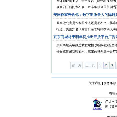
差评师让淘宝店主苦不堪言（腾讯科技配图
联合召开新闻发布会，宣布破获全国首例“恶意
美国作家告诉你：数字出版最大的障碍
亚马逊究竟是作家的敌人还是朋友？（腾讯
报道，美国知名《财富》杂志特约撰稿人海德恩-桑亨
京东商城将于明年初推出开放平台广告
京东商城高级副总裁程峻怡 (腾讯科技配图)
接受媒体采访时表示，京东商城开放平台广告
首 页
上一页
1
2
3
关于我们
|
服务条款
有害短