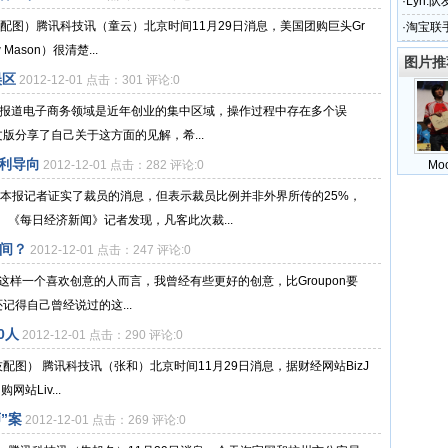
·
Lyn:
科技配图）腾讯科技讯（童云）北京时间11月29日消息，美国团购巨头Gr
·
淘宝联
ason）很清楚...
图片推
误区
2012-12-01 点击：301 评论:0
月29日报道电子商务领域是近年创业的集中区域，操作过程中存在多个误
版分享了自己关于这方面的见解，希...
利导向
2012-12-01 点击：282 评论:0
Mo
向本报记者证实了裁员的消息，但表示裁员比例并非外界所传的25%，
《每日经济新闻》记者发现，凡客此次裁...
凡间？
2012-12-01 点击：247 评论:0
我这样一个喜欢创意的人而言，我曾经有些更好的创意，比Groupon要
还记得自己曾经说过的这...
0人
2012-12-01 点击：290 评论:0
讯科技配图） 腾讯科技讯（张和）北京时间11月29日消息，据财经网站BizJ
站Liv...
”案
2012-12-01 点击：269 评论:0