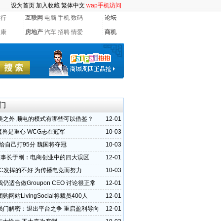
设为首页
加入收藏
繁体中文
wap手机访问
银行
互联网
电脑
手机
数码
论坛
健康
房地产
汽车
招聘
情爱
商机
门
美之外 顺电的模式有哪些可以借鉴？
12-01
:魔兽是重心 WCG志在冠军
10-03
0:给自己打95分 魏国将夺冠
10-03
董事长于刚：电商创业中的四大误区
12-01
CEC发挥的不好 为传播电竞而努力
10-03
仍适合做Groupon CEO 讨论很正常
12-01
购网站LivingSocial将裁员400人
12-01
员门解密：退出平台之争 重启盈利导向
12-01