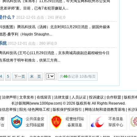
）腾讯科技讯（朱旭冬）11月29日消息，今天淘宝网和杭州市公安局
差评师”案。目前，已有7名犯罪嫌疑人...
是什么？
2012-12-01 点击：241 评论:0
科技配图）腾讯科技讯（汤姆）北京时间11月29日消息，据国外媒体
利（Haydn Shaughn...
系统
2012-12-01 点击：260 评论:0
腾讯科技讯 (王可心)11月29日消息，京东商城高级副总裁程峻怡今日
系统将于明年初推出，供第三方商...
4
5
下一页
末 页
共
46
条记录 10条/每页
|
法律声明
|
文章发布
|
在线留言
|
法律支援
|
人员认证
|
投诉建议
|
合作联盟
|
版权所
长沙新闻网(
www.1006pw.com
) © 2026 版权所有 All Rights Reserved.
信息举报 | 阳光·绿色网络工程 | 版权保护投诉指引 | 网络法制和道德教育基地 | 长