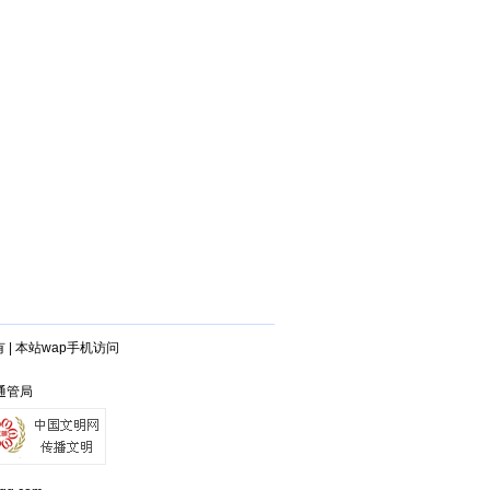
有
|
本站wap手机访问
沙通管局