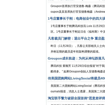
Groupon首席执行官安德鲁-梅森（腾讯
oupon及其首席执行官安德鲁梅森（Andrew M
1号店董事长于刚：电商创业中的四大
1号店董事长于刚腾讯科技讯 Lois 11
区。1号店董事长于刚近日在《福布斯》中文
凡客裁员门解密：退出平台之争 重启盈
昨日（11月28日），凡客公关部相关人士
并称近期的裁员是年初架构调整的延续。 
Groupon成长轨迹：为何从神坛跌落
腾讯科技 黄顺芳 11月29日综合报道“对于
酷得多。” 如果Groupon创始人安德鲁梅森
传美国团购网站LivingSocial将裁员40
美国第二大团购网站LivingSocial（腾
ournals报道，消息人士透露，美国第二大团购网
淘宝联手警方破获全国首例“恶意差评师