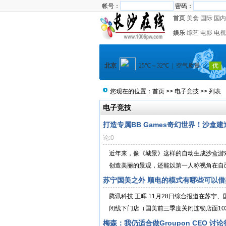
帐号：
密码：
首页
美食
国际
国内
娱乐
综艺
电影
电视
您现在的位置：
首页
>>
电子竞技
>> 列表
电子竞技
打造专属BB Games奇幻世界！沙
论:0
近年来，像《城景》这样的自动生成沙盒游戏
创造美丽的景观，还能以第一人称视角在自己
苏宁国美之外 顺电的模式有哪些可以借
腾讯科技 王晖 11月28日综合报道在苏宁
闭线下门店（国美前三季度关闭连锁店面102
梅森：我仍适合做Groupon CEO 讨