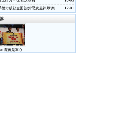
队友太给力 不太喜欢赛制
10-03
手警方破获全国首例“恶意差评师”案
12-01
荐
on:魔兽是重心