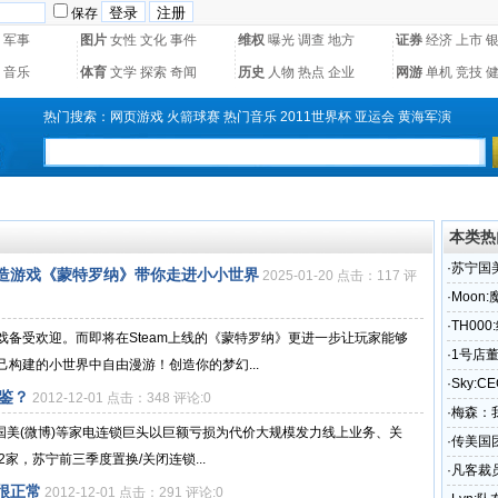
保存
军事
图片
女性
文化
事件
维权
曝光
调查
地方
证券
经济
上市
音乐
体育
文学
探索
奇闻
历史
人物
热点
企业
网游
单机
竞技
热门搜索：
网页游戏
火箭球赛
热门音乐
2011世界杯
亚运会
黄海军演
本类热
·
苏宁国
盒建造游戏《蒙特罗纳》带你走进小小世界
2025-01-20 点击：117 评
·
Moon
·
TH00
备受欢迎。而即将在Steam上线的《蒙特罗纳》更进一步让玩家能够
·
1号店
构建的小世界中自由漫游！创造你的梦幻...
·
Sky:
鉴？
2012-12-01 点击：348 评论:0
·
梅森：我
、国美(微博)等家电连锁巨头以巨额亏损为代价大规模发力线上业务、关
·
传美国团
家，苏宁前三季度置换/关闭连锁...
·
凡客裁
论很正常
2012-12-01 点击：291 评论:0