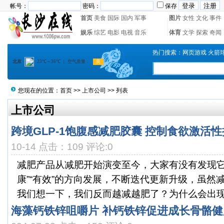
帐号：
密码：
保存
首页
美食
国际
国内
军事
图片
女性
文化
事件
娱乐
综艺
电影
电视
音乐
体育
文学
探索
奇闻
热门搜索：
网页游戏
火箭
您现在的位置：
首页
>>
上市公司
>> 列表
上市公司
跨境GLP-1饱腹感减肥胶囊 控制食欲激活性
10-14 点击：109 评论:0
减肥产品从减肥开始演变至今，大家有没有发现它一
康”“有效”的方向发展，不断迭代更新升级，虽然
我们想一下，我们反而越减越肥了？为什么会出现这
海藻钙铁锌咀嚼片 补钙铁锌促进成长骨骼健