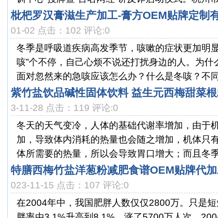
枇杷罗汉膏滋生产加工-膏方OEM贴牌定制
01-02 点击：102 评论:0
冬季是呼吸道疾病高发季节，咳嗽的症状更加明显
咳”个不停，自己心烦不说还打扰身边的人。为什
面对忽然来的急咳应该怎么办？什么是冬咳？不同季
紫竹盐饮品碱性固体饮料 益生元西梅甜菜根
3-11-28 点击：119 评论:0
冬天的天气变冷，人体的基础代谢率增加，由于
加，导致体内消耗的热量也会随之增加，机体只
体所需要的热量，所以会导致胃口增大；而且冬季食
特膳西梅竹盐洋葱粉减肥食谱OEM贴牌代
023-11-15 点击：107 评论:0
在2004年中，我国肥胖人数仅仅2800万。只是
胖率由3.1%升高到8.1%，涨了5700万人次。2