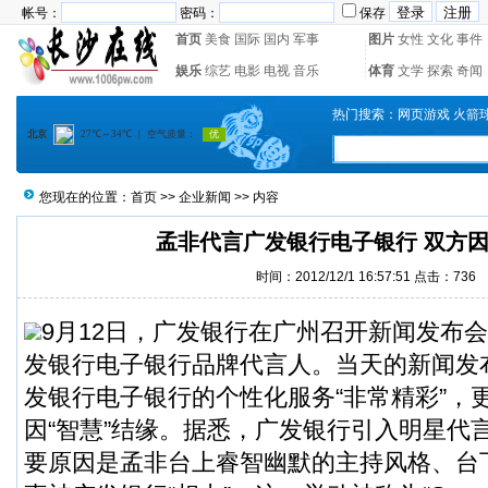
帐号：
密码：
保存
首页
美食
国际
国内
军事
图片
女性
文化
事件
娱乐
综艺
电影
电视
音乐
体育
文学
探索
奇闻
热门搜索：
网页游戏
火箭
您现在的位置：
首页
>>
企业新闻
>> 内容
孟非代言广发银行电子银行 双方因
时间：2012/12/1 16:57:51 点击：
736
9月12日，广发银行在广州召开新闻发布
发银行电子银行品牌代言人。当天的新闻发
发银行电子银行的个性化服务“非常精彩”，
因“智慧”结缘。据悉，广发银行引入明星代
要原因是孟非台上睿智幽默的主持风格、台