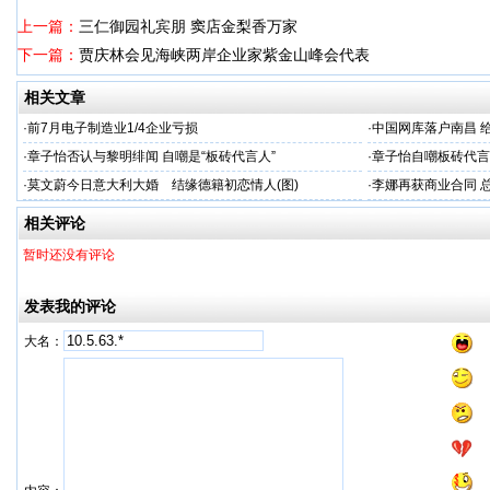
上一篇：
三仁御园礼宾朋 窦店金梨香万家
下一篇：
贾庆林会见海峡两岸企业家紫金山峰会代表
相关文章
·
前7月电子制造业1/4企业亏损
·
中国网库落户南昌 
·
章子怡否认与黎明绯闻 自嘲是“板砖代言人”
·
章子怡自嘲板砖代言
·
莫文蔚今日意大利大婚 结缘德籍初恋情人(图)
·
李娜再获商业合同 总
相关评论
暂时还没有评论
发表我的评论
大名：