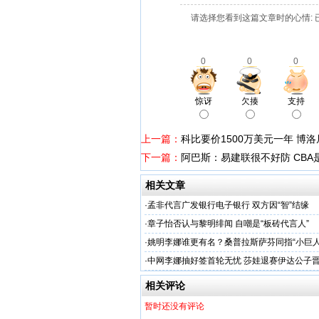
请选择您看到这篇文章时的心情: 
0
0
0
惊讶
欠揍
支持
上一篇：
科比要价1500万美元一年 博
下一篇：
阿巴斯：易建联很不好防 CB
相关文章
·
孟非代言广发银行电子银行 双方因“智”结缘
·
章子怡否认与黎明绯闻 自嘲是“板砖代言人”
·
姚明李娜谁更有名？桑普拉斯萨芬同指“小巨人
·
中网李娜抽好签首轮无忧 莎娃退赛伊达公子
相关评论
暂时还没有评论