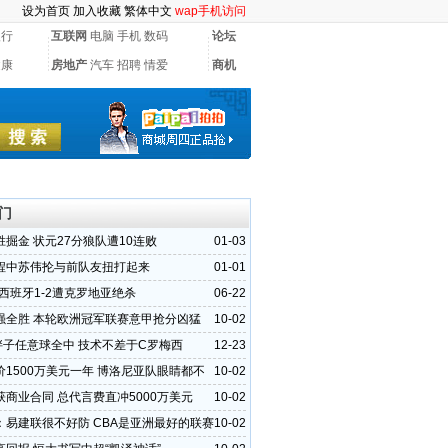
设为首页
加入收藏
繁体中文
wap手机访问
银行
互联网
电脑
手机
数码
论坛
健康
房地产
汽车
招聘
情爱
商机
门
掘金 状元27分狼队遭10连败
01-03
程中苏伟抡与前队友扭打起来
01-01
西班牙1-2遭克罗地亚绝杀
06-22
强全胜 本轮欧洲冠军联赛意甲抢分凶猛
10-02
斤胖子任意球全中 技术不差于C罗梅西
12-23
价1500万美元一年 博洛尼亚队眼睛都不
10-02
获商业合同 总代言费直冲5000万美元
10-02
：易建联很不好防 CBA是亚洲最好的联赛
10-02