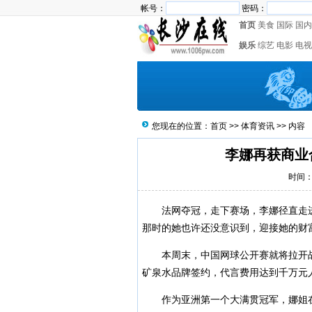
帐号：
密码：
首页
美食
国际
国内
娱乐
综艺
电影
电视
您现在的位置：
首页
>>
体育资讯
>> 内容
李娜再获商业合
时间：2
法网夺冠，走下赛场，李娜径直走进财
那时的她也许还没意识到，迎接她的财
本周末，中国网球公开赛就将拉开战
矿泉水品牌签约，代言费用达到千万元
作为亚洲第一个大满贯冠军，娜姐在