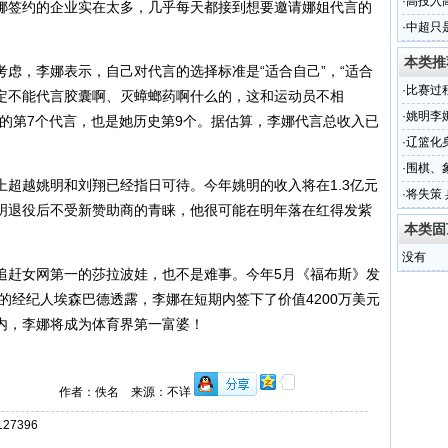
·
高投入
娜签约的企业实在太多，几乎每天都接到想要邀请娜姐代言的
·
中超只
能
本类推
，李娜表示，自己对代言的选择标准是“适合自己”，“适合
·
比赛过
定不能代言胶囊啊、灭蟑螂药啊什么的，这和运动员不相
·
姚明李
的第7个代言，也是她历史第9个。据估算，李娜代言总收入已
·
辽篮化
·
围棋、
越姚明和刘翔已经指日可待。今年姚明的收入将在1.3亿元
·
将失策
明退役后不受新赞助商的青睐，他很可能在明年落在红得发紫
排
本类固
没有
赶女网第一的莎拉波娃，也不是难事。今年5月《福布斯》发
娜的经纪人埃森巴德透露，李娜在短期内签下了价值4200万美元
内，李娜将成为体育界第一富婆！
作者：佚名 来源：不详
7396