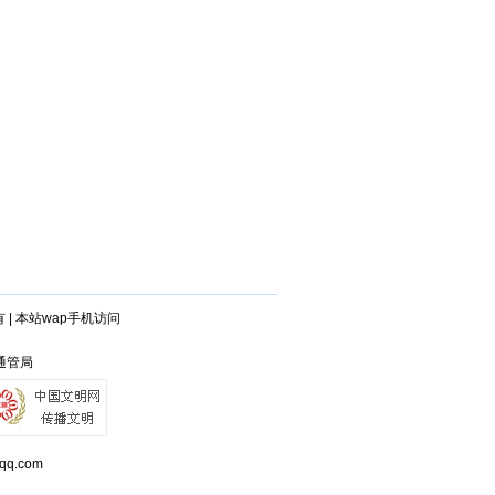
有
|
本站wap手机访问
沙通管局
q.com