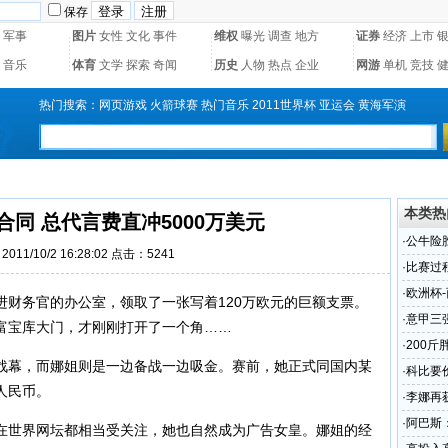
保存
军事
图片
女性
文化
事件
维权
曝光
调查
地方
证券
经济
上市
音乐
体育
文学
探索
奇闻
历史
人物
热点
企业
网游
单机
竞技
热门搜索：
网页游戏
火箭球赛
热门音乐
2011世界杯
亚运会
黄海军演
本类热
同 总代言费直冲5000万美元
·
公牛险胜
011/10/2 16:28:02 点击：
5241
·
比赛过
·
欧洲杯-
务官的办公室，领取了一张写着120万欧元的巨额支票。
·
意甲三
富宝库大门，才刚刚打开了一个角……
·
200
幕，而娜姐则是一边备战一边吸金。赛前，她正式同国内某
·
科比要
人民币。
眨
·
李娜再
·
阿巴斯
世界网坛都相当受关注，她也自然成为广告女皇。娜姐的经