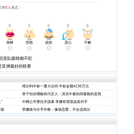
已有
0
人表态：
0
0
0
0
0
很棒
愤怒
搞笑
恶心
不解
洛尼亚队眼睛都不眨
A是亚洲最好的联赛
·
维尔利中标一重大合同 中标金额4236万元
·
章子怡自嘲板砖代言人：演员中被拍得最狠的是我
”
·
中网公开赛拉开战幕 李娜有望迎战老对手
晋级
·
李娜谈与分手外教：像谈恋爱，不合适就分