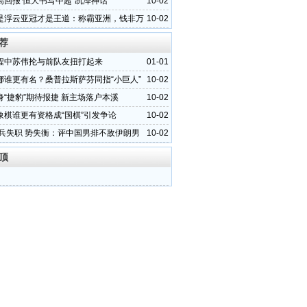
高回报 恒大书写中超“凯泽神话”
10-02
是浮云亚冠才是王道：称霸亚洲，钱非万
10-02
荐
程中苏伟抡与前队友扭打起来
01-01
娜谁更有名？桑普拉斯萨芬同指“小巨人”
10-02
身“捷豹”期待报捷 新主场落户本溪
10-02
象棋谁更有资格成“国棋”引发争论
10-02
 兵失职 势失衡：评中国男排不敌伊朗男
10-02
顶