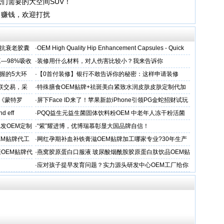
们需要的大空间SUV！
力赚钱，欢迎打扰
维抗衰老胶囊
·
OEM High Quality Hip Enhancement Capsules - Quick
—98%吸收
·
装修用什么材料，对人伤害比较小？我来告诉你
握的5大环
·
【0首付装修】银行不敢告诉你的秘密：这样申请装修
贷，月供少还30%！
关联交易，采
·
特殊膳食OEM贴牌+祛斑美白紧致水润皮肤皮肤定制代加
工厂家
戏《蒙特罗
·
屏下Face ID来了！苹果新款iPhone引领PG金蛇招财试玩
新潮流
nd eff
·
PQQ益生元益生菌固体饮料粉OEM 中老年人冻干粉活菌
粉贴牌代加工
批发OEM定制
·
“紫”耀进博，优博瑞慕彰显大国品牌自信！
EM贴牌代工
·
网红孕期补血补铁膏滋OEM贴牌加工哪家专业?30年生产
经验
OEM贴牌代
·
燕窝胶原蛋白口服液 玻尿酸烟酰胺胶原蛋白肽饮品OEM贴
牌
·
应对孩子提早发育问题？实力源头研发中心OEM工厂给你
答案