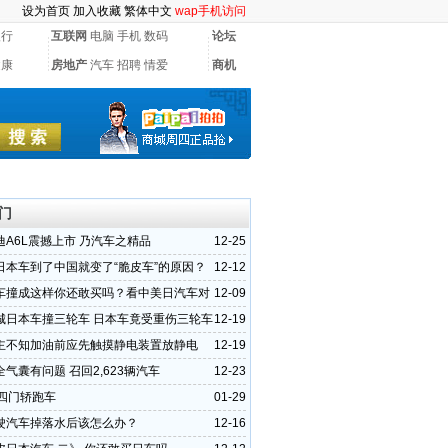
设为首页
加入收藏
繁体中文
wap手机访问
银行
互联网
电脑
手机
数码
论坛
健康
房地产
汽车
招聘
情爱
商机
门
迪A6L震撼上市 乃汽车之精品
12-25
日本车到了中国就变了“脆皮车”的原因？
12-12
车撞成这样你还敢买吗？看中美日汽车对
12-09
城日本车撞三轮车 日本车竟受重伤三轮车
12-19
主不知加油前应先触摸静电装置放静电
12-19
气囊有问题 召回2,623辆汽车
12-23
T四门轿跑车
01-29
驶汽车掉落水后该怎么办？
12-16