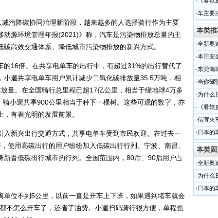
·
《看软
·
车主要
进入减污降碳协同治理新阶段，越来越多的人选择骑行作为主要
本类推
动源环境管理年报(2021)》称，汽车是污染物排放总量的主
·
全新奥
低碳高效交通体系、降低城市污染物排放的新兴方式。
·
本田安全
的16倍。在共享电单车的出行中，有超过31%的出行替代了
·
东莞南
小遛共享电单车用户累计减少二氧化碳排放量35.5万吨，相
受轻伤
·
当你驾
放量。在全国骑行总里程已超17亿公里，相当于绕地球4万多
·
为什么
放，骑小遛共享900公里相当于种下一棵树。这些可观的数字，亦
·
《看软
上，有着光明的发展前景。
·
信宜火
·
日本的
引入新兴出行交通方式，共享电单车受到市民欢迎。在过去一
比
倍，使用高碳出行的用户纷纷加入低碳出行行列。宁波、南昌、
本类固
新晋低碳出行城市的行列。全国范围内，80后、90后用户占
·
全新奥
·
为什么
·
日本的
离单位不到5公里，以前一直是开车上下班，如果遇到堵车就会
比
在都不怎么开车了，还省了油费。小遛扫码骑行很方便，单程也