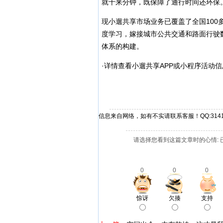
就十来分钟，既保障了通行时间还环保
现小遛共享市场业务已覆盖了全国100多
度学习，嫁接城市公共交通和路面行驶
体系的构建。
·详情查看小遛共享APP或小程序活动
信息来自网络，如有不实请联系客服！QQ:31412
请选择您看到这篇文章时的心情: 
0
0
0
惊讶
欠揍
支持