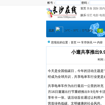
帐号：
密码：
首页
美食
国际
国内
娱乐
综艺
电影
电视
您现在的位置：
首页
>>
车市快讯
>> 内容
小遛共享推出9.
时间：2
今天是全国低碳日，今年的活动主题是“落
经成为全球共识，共享电单车行业更是成
共享电单车作为出行最后一公里的补充
月16日遛遛出行节重磅推出9.9元年
享年卡一张。该活动旨在通过让利用户
营造绿色低碳、文明健康的社会风尚。