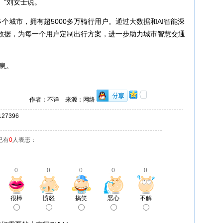
。”刘女士说。
个城市，拥有超5000多万骑行用户。通过大数据和AI智能深
数据，为每一个用户定制出行方案，进一步助力城市智慧交通
信息。
作者：不详 来源：网络
7396
已有
0
人表态：
0
0
0
0
0
很棒
愤怒
搞笑
恶心
不解