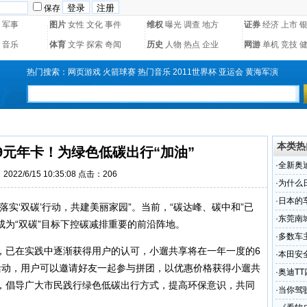
保存
军事
图片
女性
文化
事件
维权
曝光
调查
地方
证券
经济
上市
音乐
体育
文学
探索
奇闻
历史
人物
热点
企业
网游
单机
竞技
热门搜索：
网页游戏
火箭球赛
热门音乐
2011世界杯
亚运会
黄海军演
本类热
9元年卡！为绿色低碳出行“加油”
·
全新奥
022/6/15 10:35:08 点击：
206
·
为什么
·
日本的
实‘双碳’行动，共建美丽家园”。当前，“碳达峰、碳中和”已
比
·
东莞南
为“双碳”目标下控碳减排重要的前沿阵地。
受轻伤
·
多数车
，已在实践中逐渐获得用户的认可，小遛共享将在一年一度的6
·
本田安全
卡活动，用户可以邀请好友一起参与拼团，以优惠价格获得小遛共
·
奥迪T
，倡导广大市民践行绿色低碳出行方式，提高环保意识，共同
·
当你驾