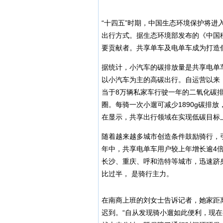
“十四五”时期，中国生态环境保护将
出行方式。据生态环境部发布的《中国移
要贡献者。共享单车及电单车成为打造
据统计，小汽车的碳排放量是共享电单车
以小汽车为主的高碳出行。自运营以来，
当于8万辆私家车行驶一年的二氧化碳排
圈。每骑一次小遛可减少1890g碳排
在显示，共享出行领域在实现低碳目标
随着越来越多城市创造条件鼓励骑行，
年中，共享电单车用户较上年增长逾4
长沙、重庆、呼和浩特等城市，迅速跻身
比过半， 是骑行主力。
在南商上班的刘女士告诉记者，她家距
迟到。“自从发现骑小遛如此便利，现