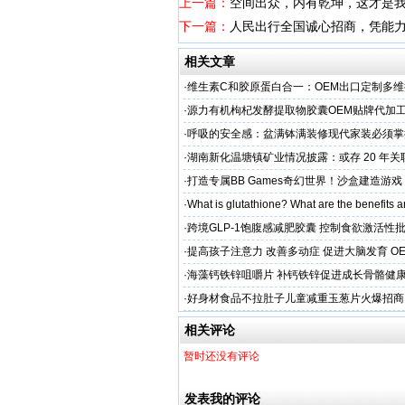
上一篇：
空间出众，内有乾坤，这才是我
下一篇：
人民出行全国诚心招商，凭能
相关文章
·
维生素C和胶原蛋白合一：OEM出口定制多
·
源力有机枸杞发酵提取物胶囊OEM贴牌代加工
率 免疫燃料
·
呼吸的安全感：盆满钵满装修现代家装必须掌
保准则
·
湖南新化温塘镇矿业情况披露：或存 20 年
矿收益达 5.3 亿
·
打造专属BB Games奇幻世界！沙盒建造游
纳》带你走进小小世界
·
What is glutathione? What are the benefits a
·
跨境GLP-1饱腹感减肥胶囊 控制食欲激活性
·
提高孩子注意力 改善多动症 促进大脑发育 O
·
海藻钙铁锌咀嚼片 补钙铁锌促进成长骨骼健康
加工
·
好身材食品不拉肚子儿童减重玉葱片火爆招商
相关评论
暂时还没有评论
发表我的评论