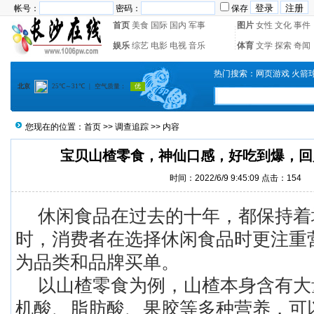
帐号：
密码：
保存
首页
美食
国际
国内
军事
图片
女性
文化
事件
娱乐
综艺
电影
电视
音乐
体育
文学
探索
奇闻
热门搜索：
网页游戏
火箭
您现在的位置：
首页
>>
调查追踪
>> 内容
宝贝山楂零食，神仙口感，好吃到爆，回
时间：2022/6/9 9:45:09 点击：
154
休闲食品在过去的十年，都保持着
时，消费者在选择休闲食品时更注重
为品类和品牌买单。
以山楂零食为例，山楂本身含有大
机酸、脂肪酸、果胶等多种营养，可