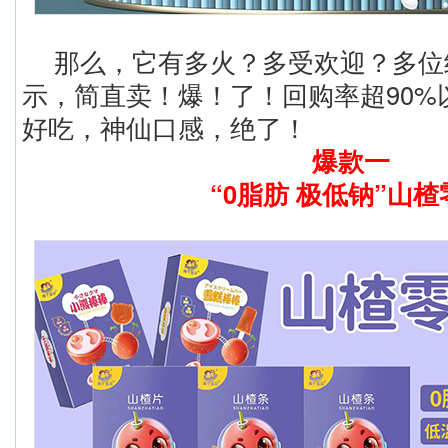
那么，它有多火？多受欢迎？多位
示，简直卖！爆！了！回购率超90%
好吃，神仙口感，绝了！
爆款一
“0脂肪 极低钠”山楂