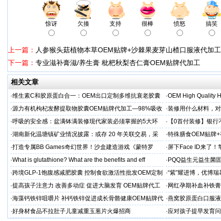
惊讶
欠揍
支持
很棒
愤怒
搞笑
上一篇：
人参猴头菇植物本草OEM贴牌+沙棘果麦芽山楂口服液代加工
下一篇：
专业滋补膏滋/养生膏 枇杷秋梨杏仁膏OEM贴牌代加工
相关文章
·
维生素C和胶原蛋白合一：OEM出口定制多维抗衰老胶囊
·
OEM High Quality H
·
源力有机枸杞发酵提取物胶囊OEM贴牌代加工—98%吸收
·
装修用什么材料，对
率 免疫燃料
·
呼吸的安全感：盆满钵满装修现代家装必须掌握的5大环
·
【0首付装修】银行
保准则
贷，月供少还30%！
·
湖南新化温塘镇矿业情况披露：或存 20 年关联交易，采
·
特殊膳食OEM贴牌
矿收益达 5.3 亿
工厂家
·
打造专属BB Games奇幻世界！沙盒建造游戏《蒙特罗
·
屏下Face ID来了
纳》带你走进小小世界
新潮流
·
What is glutathione? What are the benefits and eff
·
PQQ益生元益生菌
粉贴牌代加工
·
跨境GLP-1饱腹感减肥胶囊 控制食欲激活性批发OEM定制
·
“紫”耀进博，优博
·
提高孩子注意力 改善多动症 促进大脑发育 OEM贴牌代工
·
网红孕期补血补铁膏
经验
·
海藻钙铁锌咀嚼片 补钙铁锌促进成长骨骼健康OEM贴牌代
·
燕窝胶原蛋白口服液
加工
牌
·
好身材食品不拉肚子儿童减重玉葱片火爆招商
·
应对孩子提早发育问