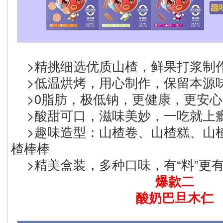
>精挑细选优质山楂，鲜果打浆制
>低温烘烤，用心制作，保留本源
>0脂肪，极低钠，更健康，更安心
>酸甜可口，滋味美妙，一吃就上
>趣味造型：山楂卷、山楂糕、山
楂棒棒
>精美盒装，多种口味，有“料”更有
爆款二
酸奶巴旦木仁