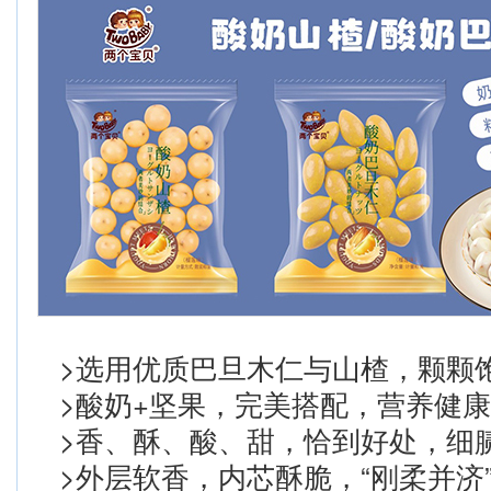
>选用优质巴旦木仁与山楂，颗颗
>酸奶+坚果，完美搭配，营养健康
>香、酥、酸、甜，恰到好处，细
>外层软香，内芯酥脆，“刚柔并济