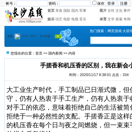
帐号：
密码：
保存
首页
美食
国际
国内
军事
图片
女性
文化
事件
娱乐
综艺
电影
电视
音乐
体育
文学
探索
奇闻
热门搜索：
网页游戏
火箭
您现在的位置：
首页
>>
国内新闻
>> 内容
手搓香和机压香的区别，我在新会
时间：2020/11/17 8:38:01 点击：
334
大工业生产时代，手工制品已日渐式微，但
守，仍有人热衷于手工生产，仍有人热衷于
对手工的依恋，意味着拒绝自己的生活被简
拒绝于一种必然性的支配。手搓香正是这样
的机压香在每个日与夜之间燃烧，但一束束