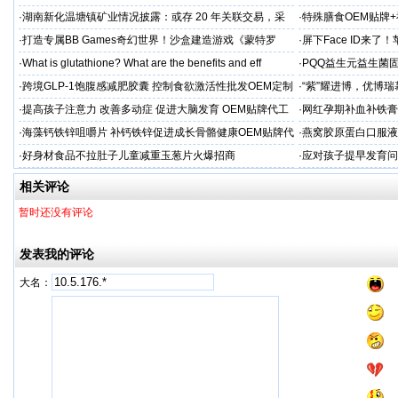
保准则
贷，月供少还30%！
·
湖南新化温塘镇矿业情况披露：或存 20 年关联交易，采
·
特殊膳食OEM贴牌
矿收益达 5.3 亿
工厂家
·
打造专属BB Games奇幻世界！沙盒建造游戏《蒙特罗
·
屏下Face ID来了
纳》带你走进小小世界
新潮流
·
What is glutathione? What are the benefits and eff
·
PQQ益生元益生菌
粉贴牌代加工
·
跨境GLP-1饱腹感减肥胶囊 控制食欲激活性批发OEM定制
·
“紫”耀进博，优博
·
提高孩子注意力 改善多动症 促进大脑发育 OEM贴牌代工
·
网红孕期补血补铁膏
经验
·
海藻钙铁锌咀嚼片 补钙铁锌促进成长骨骼健康OEM贴牌代
·
燕窝胶原蛋白口服液
加工
牌
·
好身材食品不拉肚子儿童减重玉葱片火爆招商
·
应对孩子提早发育问
答案
相关评论
暂时还没有评论
发表我的评论
大名：