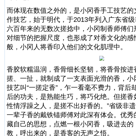
而体现在数值之外的，是小冈香手工技艺的
作技艺，始于明代，于2013年列入广东省
六百年来的无数次搓捻中，小冈制香师傅们
对细节的把握尺度，也形成了对香文化的感
般，小冈人将香印入他们的文化肌理中。
香胶软糯温润，香骨细长坚韧，将香骨按进
搓、一扯，就制成了一支表面光滑的香，小
技艺叫“一搓定香”，乍一看毫不费力，背后
后的功夫，是熟能生巧，将巧化绝。但搓香
性情浮躁之人，是搓不出好香的。”省级非
一辈子香的戴铁锚师傅对此深有体会。优秀
藏自己的思想，点燃一根小冈香，吸进去的
教，呼出来的，是香客的无声之悟。