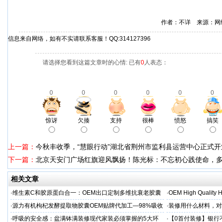
作者：不详 来源：网
信息来自网络，如有不实请联系客服！QQ:314127396
请选择您看到这篇文章时的心情: 已有
0
人表态：
0
0
0
0
0
0
惊讶
欠揍
支持
很棒
愤怒
搞笑
上一篇：
今秋丰收季，“慧眼行动”湖北省荆州市监利县运营中心正式开
下一篇：
北京天安门广场红旗迎风飘扬！陈光标：不忘初心践使命，
相关文章
·
维生素C和胶原蛋白合一：OEM出口定制多维抗衰老胶囊
·
OEM High Quality H
·
源力有机枸杞发酵提取物胶囊OEM贴牌代加工—98%吸收
·
装修用什么材料，对
率 免疫燃料
·
呼吸的安全感：盆满钵满装修现代家装必须掌握的5大环
·
【0首付装修】银行