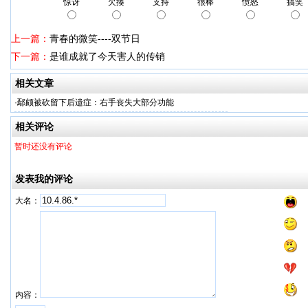
惊讶
欠揍
支持
很棒
愤怒
搞笑
上一篇：
青春的微笑----双节日
下一篇：
是谁成就了今天害人的传销
相关文章
·
鄢颇被砍留下后遗症：右手丧失大部分功能
相关评论
暂时还没有评论
发表我的评论
大名：
内容：