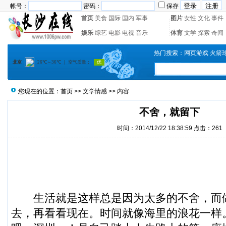
帐号：
密码：
保存
首页
美食
国际
国内
军事
图片
女性
文化
事件
娱乐
综艺
电影
电视
音乐
体育
文学
探索
奇闻
热门搜索：
网页游戏
火箭
您现在的位置：
首页
>>
文学情感
>> 内容
不舍，就留下
时间：2014/12/22 18:38:59 点击：
261
生活就是这样总是因为太多的不舍，而
去，再看看现在。时间就像海里的浪花一样