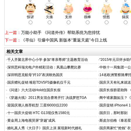
0
0
0
0
0
0
惊讶
欠揍
支持
很棒
愤怒
搞笑
上一篇：
万能小助手 《问道外传》帮助系统为您排忧
下一篇：
《寻仙》引爆中国风 新版本“重返天庭”今日上线
相关文章
·
千人齐聚北界中心小学 参加“孝亲尊师”主题教育活动
·
“2015年元旦怀乡
·
深圳思科瑞光电户外精彩活动：凤凰山攀爬比赛
·
中铁十一局集团一公
·
深圳明思克航母“歼10”表演映热国庆
·
14名欧洲警察骑摩
·
国庆赠礼促销 唯彩TDV5F5摄像机仅千元
·
国庆天天有礼来就送
·
《问道》六大活动Hold住国庆长假
·
国庆长假群星助阵 
·
《穿越火线》2011男女混合赛将开打 决战梦想TGA
·
阁中谁家颜如玉？《
·
迎国庆潮人推荐机型 三星I9000仅2200
·
国庆促销 iPhone4
·
十一国庆大促销 HTC G13现仅售1580元
·
国庆日，那时那刻
·
黄金周上海电视荧屏“穿越”成风
·
斯皮尔伯格《泰若星
·
婚礼真人秀《大日子》国庆上演 展现新时代婚礼
·
国庆商家忙“抢钱” 