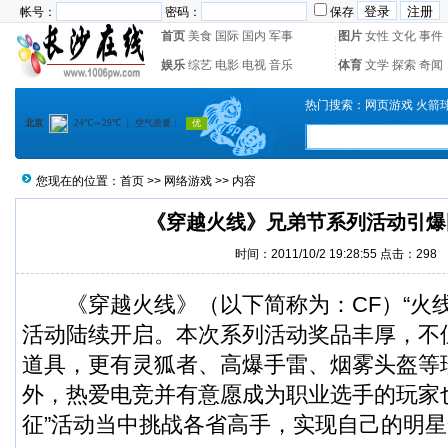
帐号：
密码：
保存
首页
美食
国际
国内
军事
图片
女性
文化
事件
娱乐
综艺
电影
电视
音乐
体育
文学
探索
奇闻
热门搜索：
网页游戏
火箭
您现在的位置：
首页
>>
网络游戏
>> 内容
《穿越火线》兄弟节系列活动引爆
时间：2011/10/2 19:28:55 点击：
298
《穿越火线》（以下简称为：CF）“火线
活动陆续开启。本次系列活动奖品丰厚，不但有
道具，更有灵狐者、高爆手雷、烟雾头盔等
外，热爱电竞并有意愿成为职业选手的玩家
征”活动当中挑战各省高手，实现自己的明