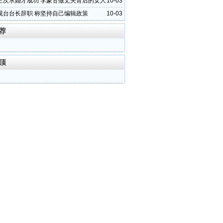
三次求婚才成功 李蒙甘做丈夫背后的女人
10-03
视台台长辞职 称坚持自己编辑政策
10-03
荐
顶