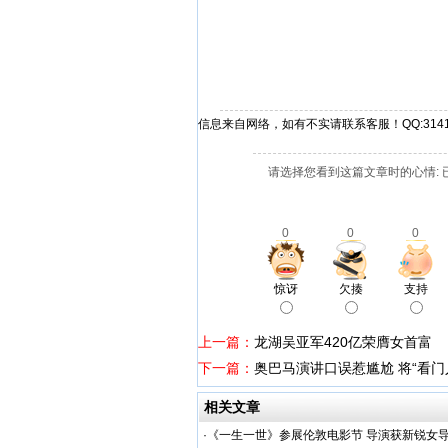
信息来自网络，如有不实请联系客服！QQ:31412
请选择您看到这篇文章时的心情: 
0
0
0
惊讶
欠揍
支持
上一篇：
龙湖吴亚军420亿荣膺女首富
下一篇：
奥巴马演讲口误惹尴尬 将“看门人
相关文章
·
《一生一世》参展伦敦电影节 导演获新锐女