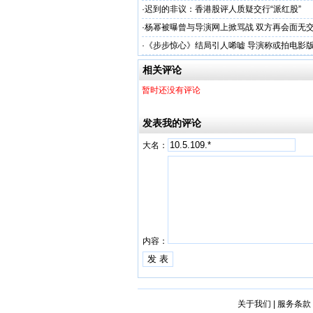
·
迟到的非议：香港股评人质疑交行“派红股”
·
杨幂被曝曾与导演网上掀骂战 双方再会面无
·
《步步惊心》结局引人唏嘘 导演称或拍电影
相关评论
暂时还没有评论
发表我的评论
大名：
内容：
关于我们
|
服务条款