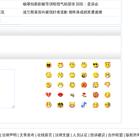
·
杨幂拍新剧被导演暗指气焰嚣张 回应：是误会
交流
·
波兰斯基首向被强奸者道歉 领终身成就奖遭逮捕
版
|
法律声明
|
文章发布
|
在线留言
|
法律支援
|
人员认证
|
投诉建议
|
合作联盟
|
版权所