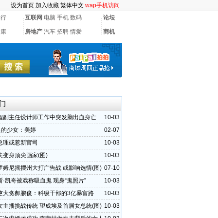
设为首页
加入收藏
繁体中文
wap手机访问
银行
互联网
电脑
手机
数码
论坛
健康
房地产
汽车
招聘
情爱
商机
门
程副主任设计师工作中突发脑出血身亡
10-03
”里的少女：美婷
02-07
总理或惹新官司
10-03
夫变身顶尖画家(图)
10-03
罗姆尼摇摆州大打广告战 或影响选情(图)
07-10
·凯奇被戏称吸血鬼 现身“鬼照片”
10-03
吏大贪郝鹏俊：科级干部的3亿暴富路
10-03
女主播挑战传统 望成埃及首届女总统(图)
10-03