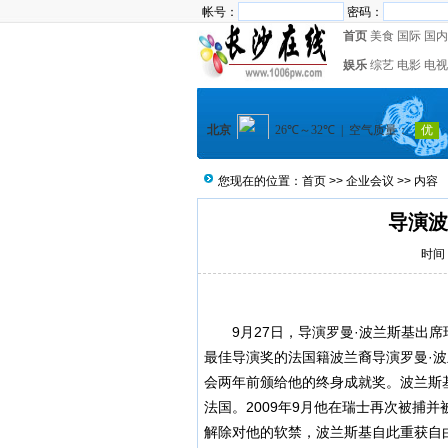
帐号：
密码：
首页
美食
国际
国内
娱乐
综艺
电影
电视
您现在的位置：
首页
>>
企业会议
>> 内容
导演波
时间：
9月27日，导演罗曼·波兰斯基出席
最佳导演奖的法国籍波兰裔导演罗曼·波
会两年前颁给他的终身成就奖。波兰斯基
法国。2009年9月他在瑞士再次被捕并
解除对他的软禁，波兰斯基自此重获自