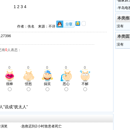
·
骆家辉
1 2 3 4
·
半岛电
本类推
没有
作者：佚名 来源：不详
7396
本类固
没有
已有
0
人表态：
0
0
0
0
0
很棒
愤怒
搞笑
恶心
不解
”说成“犹太人”
导演奖
·
急救迟到2小时致患者死亡