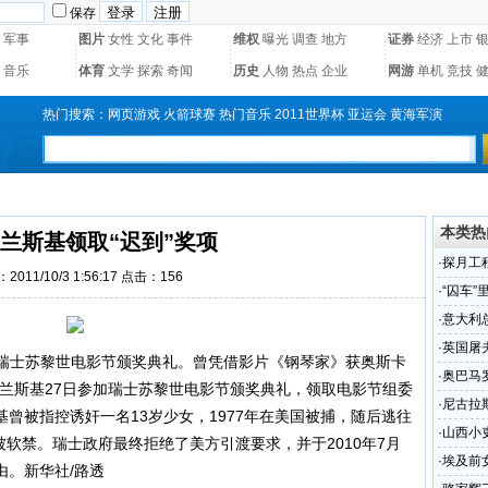
保存
军事
图片
女性
文化
事件
维权
曝光
调查
地方
证券
经济
上市
音乐
体育
文学
探索
奇闻
历史
人物
热点
企业
网游
单机
竞技
热门搜索：
网页游戏
火箭球赛
热门音乐
2011世界杯
亚运会
黄海军演
本类热
兰斯基领取“迟到”奖项
·
探月工
2011/10/3 1:56:17 点击：
156
·
“囚车
·
意大利
·
英国屠
瑞士苏黎世电影节颁奖典礼。曾凭借影片《钢琴家》获奥斯卡
·
奥巴马
兰斯基27日参加瑞士苏黎世电影节颁奖典礼，领取电影节组委
·
尼古拉斯
曾被指控诱奸一名13岁少女，1977年在美国被捕，随后逃往
·
山西小
被软禁。瑞士政府最终拒绝了美方引渡要求，并于2010年7月
·
埃及前
由。新华社/路透