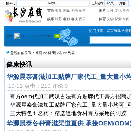
帐号：
密码：
保存
首页
美食
国际
国内
军事
图片
女性
文化
事件
娱乐
综艺
电影
电视
音乐
体育
文学
探索
奇闻
热门搜索：
网页游戏
火箭
您现在的位置：
首页
>>
健康快讯
>> 列表
健康快讯
华源晨泰膏滋加工贴牌厂家代工_量大量小均
-10-11 点击：210 评论:0
膏方oem代加工武汉古法膏方贴牌代工膏方招商
华源晨泰膏滋加工贴牌厂家代工_量大量小均可_
三大特色⒈名药：精选道地食材膏方采用的阿胶、龟
华源晨泰各种膏滋渠道直供 承接OEM/OD